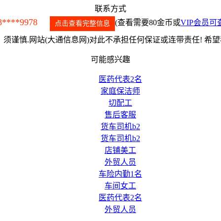
联系方式
8****9978
(查看需要80金币或
VIP会员可
点击查看完整信息
须谨慎.网站(大通信息网)对此不承担任何保证或连带责任! 希
可能感兴趣
医药代表2名
家庭保洁师
切配工
售后客服
货车司机b2
货车司机b2
店铺美工
外贸人员
车险内勤1名
车间女工
医药代表2名
外贸人员