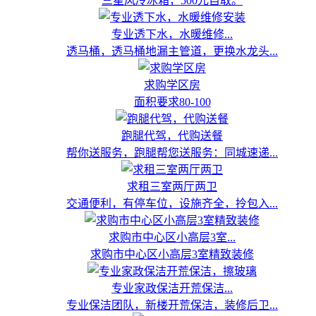
三星风冷冰箱，500元自取。
专业透下水，水暖维修...
透马桶，透马桶地漏主管道，更换水龙头...
求购学区房
面积要求80-100
跑腿代驾，代购送餐
帮你送服务，跑腿帮您送服务：同城速递...
求租三室两厅两卫
交通便利，有停车位，设施齐全，拎包入...
求购市中心区小高层3室...
求购市中心区小高层3室精致装修
专业家政保洁开荒保洁...
专业保洁团队，新楼开荒保洁，装修后卫...