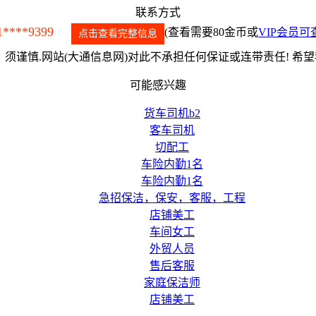
联系方式
1****9399
(查看需要80金币或
VIP会员可
点击查看完整信息
须谨慎.网站(大通信息网)对此不承担任何保证或连带责任! 希
可能感兴趣
货车司机b2
客车司机
切配工
车险内勤1名
车险内勤1名
急招保洁，保安，客服，工程
店铺美工
车间女工
外贸人员
售后客服
家庭保洁师
店铺美工