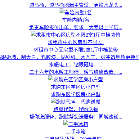
透马桶，透马桶地漏主管道，更换水龙头...
车险内勤1名
负责车险报价出单，要求：大专以上学历...
求租市中心区房型不限2...
求租市中心区房型不限2室1厅中档装修
水暖电工，钻眼砸墙，...
二十六年的水暖工师傅：暖气维修改造，...
求购东区学区房小户型
求购东区学区房小户型
跑腿代驾，代购送餐
帮你送服务，跑腿帮您送服务：同城速递...
二手冰箱