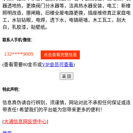
器透地热，更换阀门分水器等，洁具热水器安装，电工：新楼
照明改造，挪闸箱，旧楼全屋电路更换，插座维修真正家庭电
工，水钻钻眼，电焊，透下水，电镐砸墙，木工瓦工，刮大
白，乳胶漆，贴壁纸。
联系人手机/微信：
132****9009
点击查看完整信息
(查看需要80金币或
VIP会员可查看
)
特此声明：
信息真伪请自行辨别，须谨慎，网站对此不承担任何保证或连
带责任! 希望我们的平台能为您带来更多的便利！
[
大通信息网反馈中心
]